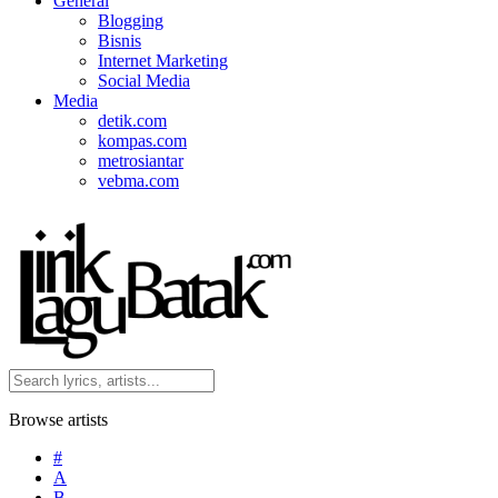
General
Blogging
Bisnis
Internet Marketing
Social Media
Media
detik.com
kompas.com
metrosiantar
vebma.com
Browse artists
#
A
B