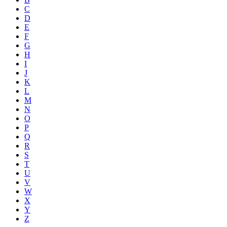
C
D
E
F
G
H
I
J
K
L
M
N
O
P
Q
R
S
T
U
V
W
X
Y
Z