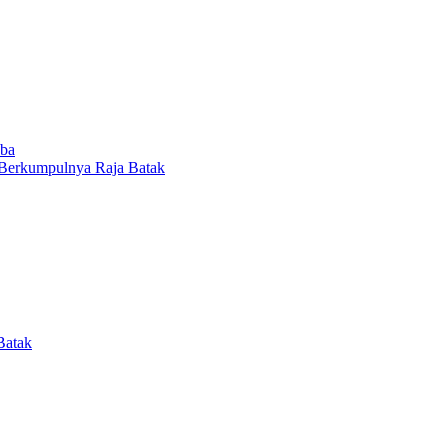
oba
 Berkumpulnya Raja Batak
Batak