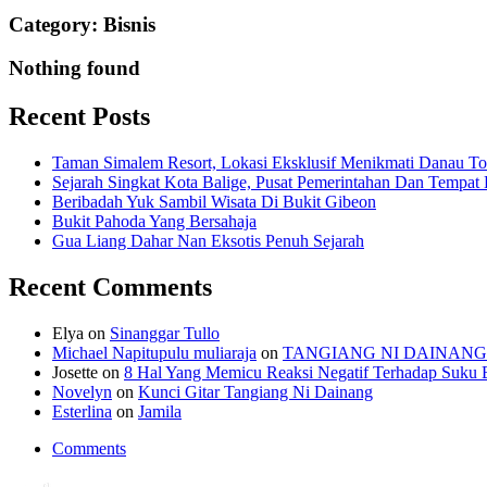
Category:
Bisnis
Nothing found
Recent Posts
Taman Simalem Resort, Lokasi Eksklusif Menikmati Danau T
Sejarah Singkat Kota Balige, Pusat Pemerintahan Dan Tempat
Beribadah Yuk Sambil Wisata Di Bukit Gibeon
Bukit Pahoda Yang Bersahaja
Gua Liang Dahar Nan Eksotis Penuh Sejarah
Recent Comments
Elya
on
Sinanggar Tullo
Michael Napitupulu muliaraja
on
TANGIANG NI DAINANG
Josette
on
8 Hal Yang Memicu Reaksi Negatif Terhadap Suku 
Novelyn
on
Kunci Gitar Tangiang Ni Dainang
Esterlina
on
Jamila
Comments