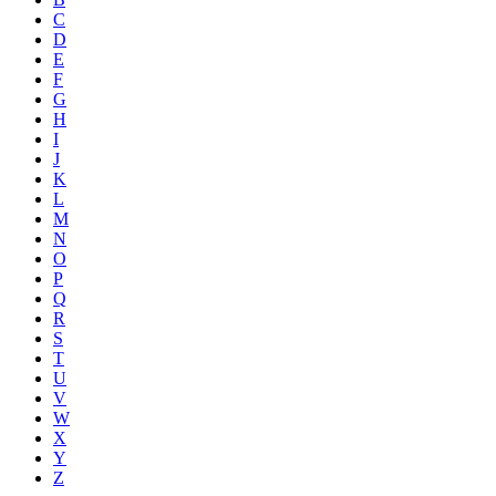
C
D
E
F
G
H
I
J
K
L
M
N
O
P
Q
R
S
T
U
V
W
X
Y
Z