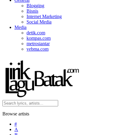
General
Blogging
Bisnis
Internet Marketing
Social Media
Media
detik.com
kompas.com
metrosiantar
vebma.com
Browse artists
#
A
B