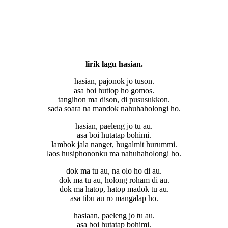
lirik lagu hasian.
hasian, pajonok jo tuson.
asa boi hutiop ho gomos.
tangihon ma dison, di pususukkon.
sada soara na mandok nahuhaholongi ho.
hasian, paeleng jo tu au.
asa boi hutatap bohimi.
lambok jala nanget, hugalmit hurummi.
laos husiphononku ma nahuhaholongi ho.
dok ma tu au, na olo ho di au.
dok ma tu au, holong roham di au.
dok ma hatop, hatop madok tu au.
asa tibu au ro mangalap ho.
hasiaan, paeleng jo tu au.
asa boi hutatap bohimi.