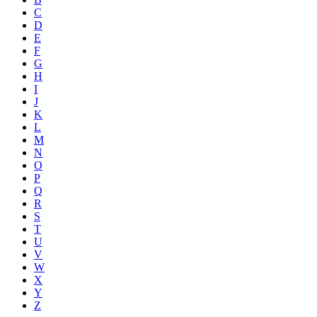
C
D
E
F
G
H
I
J
K
L
M
N
O
P
Q
R
S
T
U
V
W
X
Y
Z