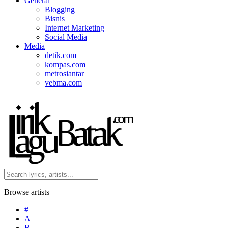
General
Blogging
Bisnis
Internet Marketing
Social Media
Media
detik.com
kompas.com
metrosiantar
vebma.com
Browse artists
#
A
B