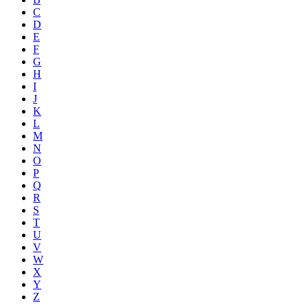
C
D
E
F
G
H
I
J
K
L
M
N
O
P
Q
R
S
T
U
V
W
X
Y
Z