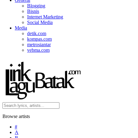
General
Blogging
Bisnis
Internet Marketing
Social Media
Media
detik.com
kompas.com
metrosiantar
vebma.com
Browse artists
#
A
B