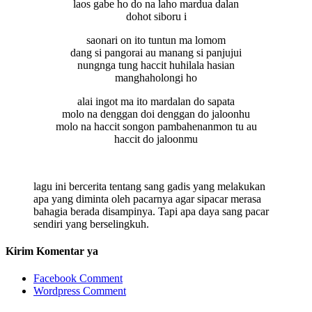
laos gabe ho do na laho mardua dalan
dohot siboru i
saonari on ito tuntun ma lomom
dang si pangorai au manang si panjujui
nungnga tung haccit huhilala hasian
manghaholongi ho
alai ingot ma ito mardalan do sapata
molo na denggan doi denggan do jaloonhu
molo na haccit songon pambahenanmon tu au
haccit do jaloonmu
lagu ini bercerita tentang sang gadis yang melakukan
apa yang diminta oleh pacarnya agar sipacar merasa
bahagia berada disampinya. Tapi apa daya sang pacar
sendiri yang berselingkuh.
Kirim Komentar ya
Facebook Comment
Wordpress Comment