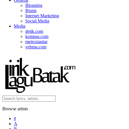
General
Blogging
Bisnis
Internet Marketing
Social Media
Media
detik.com
kompas.com
metrosiantar
vebma.com
Browse artists
#
A
B