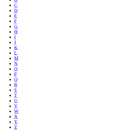
C
D
E
F
G
H
I
J
K
L
M
N
O
P
Q
R
S
T
U
V
W
X
Y
Z