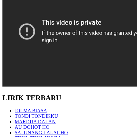
LIRIK TERBARU
JOLMA BIASA
TONDI TONDIKKU
MARDUA DALAN
AU DOHOT HO
SAI UNANG LALAP HO