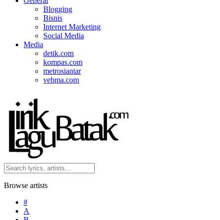
General
Blogging
Bisnis
Internet Marketing
Social Media
Media
detik.com
kompas.com
metrosiantar
vebma.com
Browse artists
#
A
B