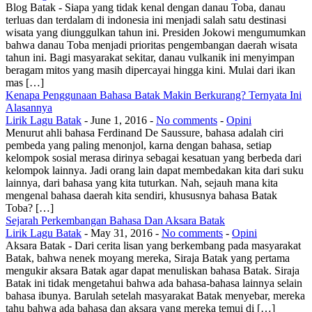
Blog Batak - Siapa yang tidak kenal dengan danau Toba, danau
terluas dan terdalam di indonesia ini menjadi salah satu destinasi
wisata yang diunggulkan tahun ini. Presiden Jokowi mengumumkan
bahwa danau Toba menjadi prioritas pengembangan daerah wisata
tahun ini. Bagi masyarakat sekitar, danau vulkanik ini menyimpan
beragam mitos yang masih dipercayai hingga kini. Mulai dari ikan
mas […]
Kenapa Penggunaan Bahasa Batak Makin Berkurang? Ternyata Ini
Alasannya
Lirik Lagu Batak
-
June 1, 2016
-
No comments
-
Opini
Menurut ahli bahasa Ferdinand De Saussure, bahasa adalah ciri
pembeda yang paling menonjol, karna dengan bahasa, setiap
kelompok sosial merasa dirinya sebagai kesatuan yang berbeda dari
kelompok lainnya. Jadi orang lain dapat membedakan kita dari suku
lainnya, dari bahasa yang kita tuturkan. Nah, sejauh mana kita
mengenal bahasa daerah kita sendiri, khususnya bahasa Batak
Toba? […]
Sejarah Perkembangan Bahasa Dan Aksara Batak
Lirik Lagu Batak
-
May 31, 2016
-
No comments
-
Opini
Aksara Batak - Dari cerita lisan yang berkembang pada masyarakat
Batak, bahwa nenek moyang mereka, Siraja Batak yang pertama
mengukir aksara Batak agar dapat menuliskan bahasa Batak. Siraja
Batak ini tidak mengetahui bahwa ada bahasa-bahasa lainnya selain
bahasa ibunya. Barulah setelah masyarakat Batak menyebar, mereka
tahu bahwa ada bahasa dan aksara yang mereka temui di […]