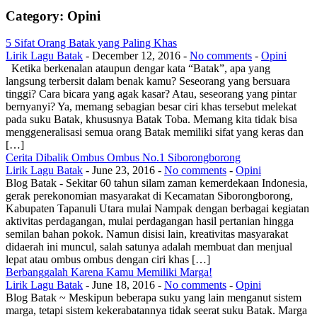
Category: Opini
5 Sifat Orang Batak yang Paling Khas
Lirik Lagu Batak
-
December 12, 2016
-
No comments
-
Opini
Ketika berkenalan ataupun dengar kata “Batak”, apa yang
langsung terbersit dalam benak kamu? Seseorang yang bersuara
tinggi? Cara bicara yang agak kasar? Atau, seseorang yang pintar
bernyanyi? Ya, memang sebagian besar ciri khas tersebut melekat
pada suku Batak, khususnya Batak Toba. Memang kita tidak bisa
menggeneralisasi semua orang Batak memiliki sifat yang keras dan
[…]
Cerita Dibalik Ombus Ombus No.1 Siborongborong
Lirik Lagu Batak
-
June 23, 2016
-
No comments
-
Opini
Blog Batak - Sekitar 60 tahun silam zaman kemerdekaan Indonesia,
gerak perekonomian masyarakat di Kecamatan Siborongborong,
Kabupaten Tapanuli Utara mulai Nampak dengan berbagai kegiatan
aktivitas perdagangan, mulai perdagangan hasil pertanian hingga
semilan bahan pokok. Namun disisi lain, kreativitas masyarakat
didaerah ini muncul, salah satunya adalah membuat dan menjual
lepat atau ombus ombus dengan ciri khas […]
Berbanggalah Karena Kamu Memiliki Marga!
Lirik Lagu Batak
-
June 18, 2016
-
No comments
-
Opini
Blog Batak ~ Meskipun beberapa suku yang lain menganut sistem
marga, tetapi sistem kekerabatannya tidak seerat suku Batak. Marga