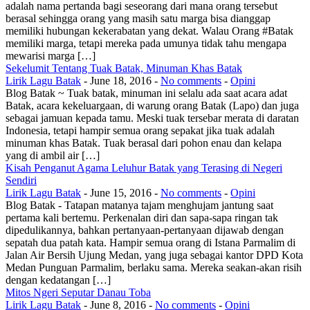
adalah nama pertanda bagi seseorang dari mana orang tersebut
berasal sehingga orang yang masih satu marga bisa dianggap
memiliki hubungan kekerabatan yang dekat. Walau Orang #Batak
memiliki marga, tetapi mereka pada umunya tidak tahu mengapa
mewarisi marga […]
Sekelumit Tentang Tuak Batak, Minuman Khas Batak
Lirik Lagu Batak
-
June 18, 2016
-
No comments
-
Opini
Blog Batak ~ Tuak batak, minuman ini selalu ada saat acara adat
Batak, acara kekeluargaan, di warung orang Batak (Lapo) dan juga
sebagai jamuan kepada tamu. Meski tuak tersebar merata di daratan
Indonesia, tetapi hampir semua orang sepakat jika tuak adalah
minuman khas Batak. Tuak berasal dari pohon enau dan kelapa
yang di ambil air […]
Kisah Penganut Agama Leluhur Batak yang Terasing di Negeri
Sendiri
Lirik Lagu Batak
-
June 15, 2016
-
No comments
-
Opini
Blog Batak - Tatapan matanya tajam menghujam jantung saat
pertama kali bertemu. Perkenalan diri dan sapa-sapa ringan tak
dipedulikannya, bahkan pertanyaan-pertanyaan dijawab dengan
sepatah dua patah kata. Hampir semua orang di Istana Parmalim di
Jalan Air Bersih Ujung Medan, yang juga sebagai kantor DPD Kota
Medan Punguan Parmalim, berlaku sama. Mereka seakan-akan risih
dengan kedatangan […]
Mitos Ngeri Seputar Danau Toba
Lirik Lagu Batak
-
June 8, 2016
-
No comments
-
Opini