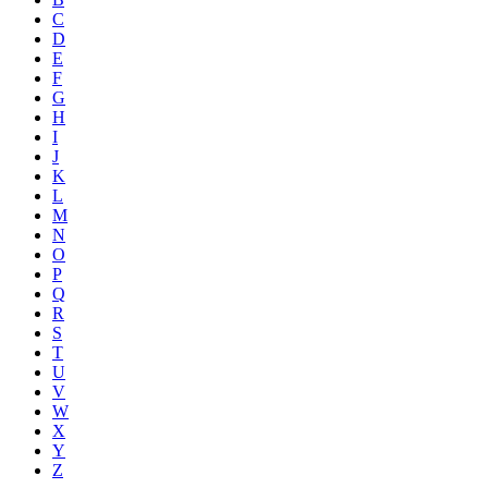
C
D
E
F
G
H
I
J
K
L
M
N
O
P
Q
R
S
T
U
V
W
X
Y
Z