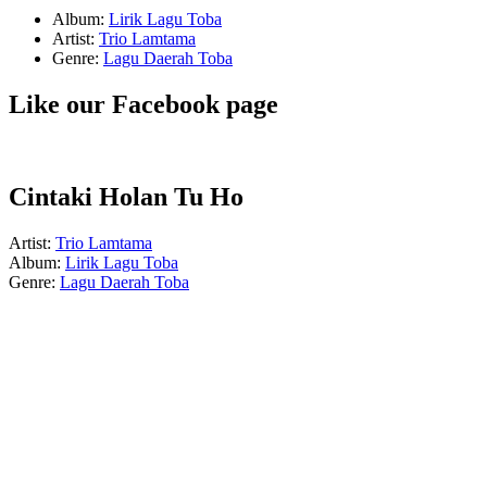
Album:
Lirik Lagu Toba
Artist:
Trio Lamtama
Genre:
Lagu Daerah Toba
Like our Facebook page
Cintaki Holan Tu Ho
Artist:
Trio Lamtama
Album:
Lirik Lagu Toba
Genre:
Lagu Daerah Toba