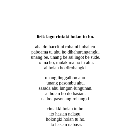
lirik lagu cintaki holan tu ho.
aha do haccit ni rohami hubahen.
paboama tu ahu ito dihahurangangki.
unang be, unang be sai ingot be sude.
ro ma ho, mulak ma ho tu ahu.
ai holan ho dirohangki.
unang tinggalhon ahu.
unang pasombu ahu.
sasada ahu lungun-lungunan.
ai holan ho do hasian.
na boi pasonang rohangki.
cintakki holan tu ho.
ito hasian nalagu.
holongki holan tu ho.
ito hasian nabasa.