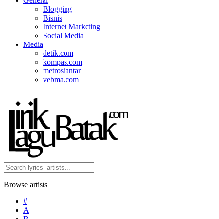
General
Blogging
Bisnis
Internet Marketing
Social Media
Media
detik.com
kompas.com
metrosiantar
vebma.com
Browse artists
#
A
B