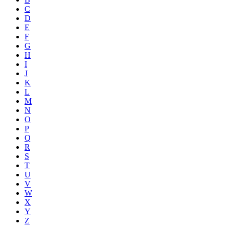
C
D
E
F
G
H
I
J
K
L
M
N
O
P
Q
R
S
T
U
V
W
X
Y
Z