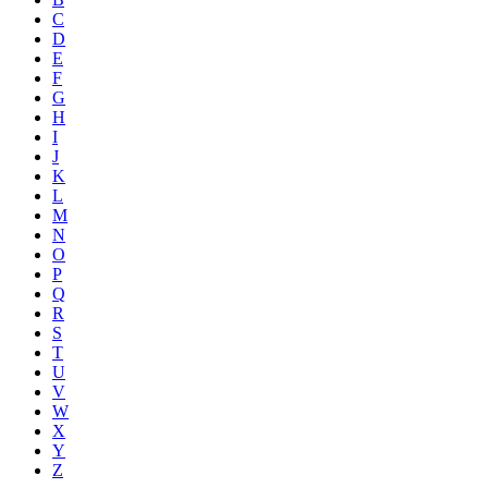
C
D
E
F
G
H
I
J
K
L
M
N
O
P
Q
R
S
T
U
V
W
X
Y
Z