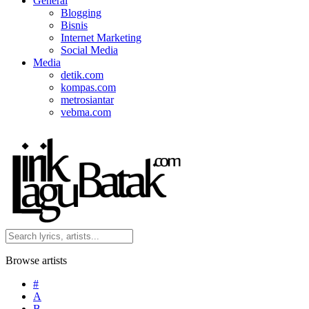
General
Blogging
Bisnis
Internet Marketing
Social Media
Media
detik.com
kompas.com
metrosiantar
vebma.com
Browse artists
#
A
B