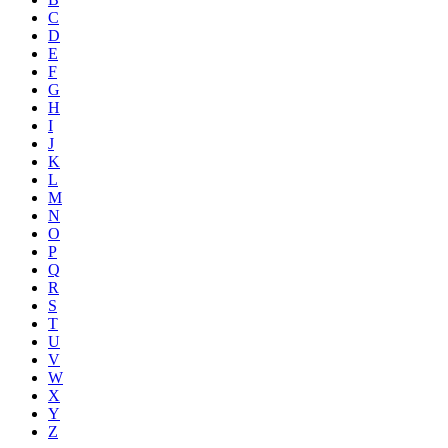
C
D
E
F
G
H
I
J
K
L
M
N
O
P
Q
R
S
T
U
V
W
X
Y
Z