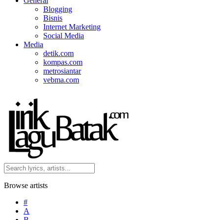
General
Blogging
Bisnis
Internet Marketing
Social Media
Media
detik.com
kompas.com
metrosiantar
vebma.com
Browse artists
#
A
B