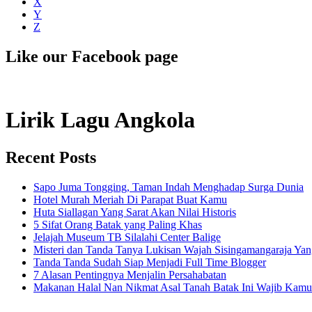
X
Y
Z
Like our Facebook page
Lirik Lagu Angkola
Recent Posts
Sapo Juma Tongging, Taman Indah Menghadap Surga Dunia
Hotel Murah Meriah Di Parapat Buat Kamu
Huta Siallagan Yang Sarat Akan Nilai Historis
5 Sifat Orang Batak yang Paling Khas
Jelajah Museum TB Silalahi Center Balige
Misteri dan Tanda Tanya Lukisan Wajah Sisingamangaraja Yan
Tanda Tanda Sudah Siap Menjadi Full Time Blogger
7 Alasan Pentingnya Menjalin Persahabatan
Makanan Halal Nan Nikmat Asal Tanah Batak Ini Wajib Kamu