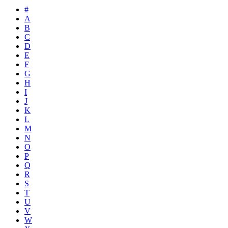
#
A
B
C
D
E
F
G
H
I
J
K
L
M
N
O
P
Q
R
S
T
U
V
W