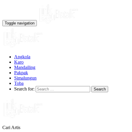
Toggle navigation
Angkola
Karo
Mandailing
Pakpak
Simalungun
Toba
Search for:
Cari Artis