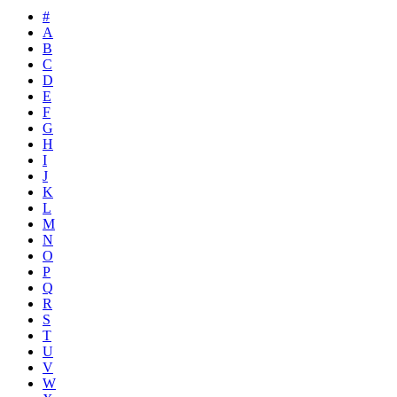
#
A
B
C
D
E
F
G
H
I
J
K
L
M
N
O
P
Q
R
S
T
U
V
W