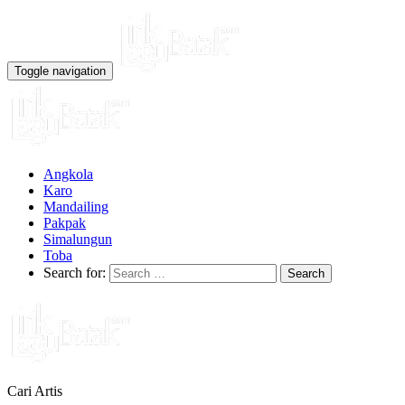
Toggle navigation
Angkola
Karo
Mandailing
Pakpak
Simalungun
Toba
Search for:
Cari Artis