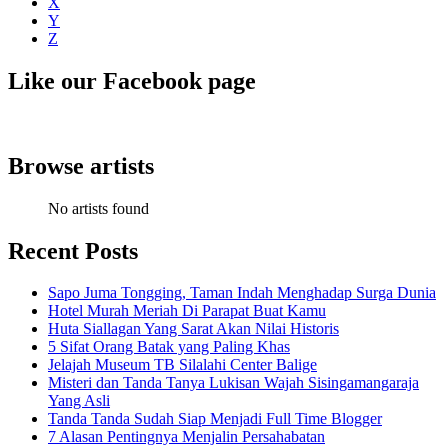
X
Y
Z
Like our Facebook page
Browse artists
No artists found
Recent Posts
Sapo Juma Tongging, Taman Indah Menghadap Surga Dunia
Hotel Murah Meriah Di Parapat Buat Kamu
Huta Siallagan Yang Sarat Akan Nilai Historis
5 Sifat Orang Batak yang Paling Khas
Jelajah Museum TB Silalahi Center Balige
Misteri dan Tanda Tanya Lukisan Wajah Sisingamangaraja
Yang Asli
Tanda Tanda Sudah Siap Menjadi Full Time Blogger
7 Alasan Pentingnya Menjalin Persahabatan