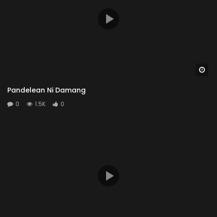
Wa
Pandelean Ni Damang
0
1.5K
0