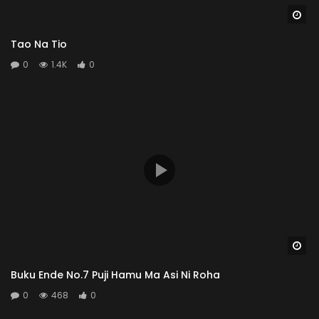
Wa
Tao Na Tio
0
1.4K
0
Wa
Buku Ende No.7 Puji Hamu Ma Asi Ni Roha
0
468
0