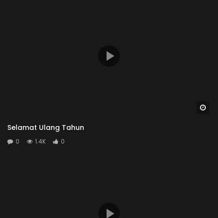
Wa
Selamat Ulang Tahun
0
1.4K
0