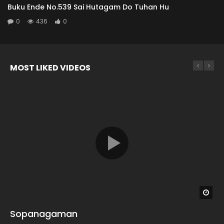
Buku Ende No.539 Sai Hutagam Do Tuhan Hu
0
436
0
MOST LIKED VIDEOS
Wat
Wat
Wat
Wat
04:26
04:04
Sopanagaman
Ndang Na Ujui Be Ho
Ajal Ni Portibi
Haholongi Au