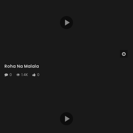
Wa
Roha Na Malala
0
1.4K
0