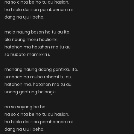
na so cinta be ho tu au hasian.
hu hilala doi sian pambaenan mi.
dang na uju i beho.
molo naung bosan ho tu au ito.
ala naung moru haulionki.
hatahon ma hatahon ma tu au.
sa huboto mamikkiri i.
manang naung adong gantikku ito.
umbaen na muba rohami tu au.
hatahon ma, hatahon ma tu au.
unang gantung holongki.
na so sayang be ho.
na so cinta be ho tu au hasian.
hu hilala doi sian pambaenan mi.
dang na uju i beho.