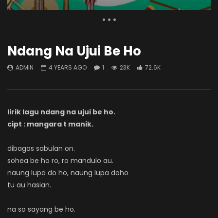
Ndang Na Ujui Be Ho
1 Comment
ADMIN
4 YEARS AGO
1
23K
72.6K
lirik lagu ndang na ujui be ho.
cipt : mangara t manik.
dibagas sabulan on.
sohea be ho ro, ro mandulo au.
naung lupa do ho, naung lupa doho
tu au hasian.
na so sayang be ho.