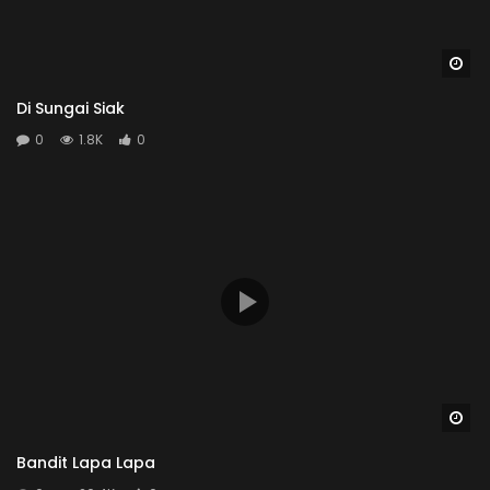
Wa
Di Sungai Siak
0
1.8K
0
Wa
Bandit Lapa Lapa