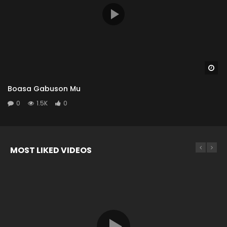
Wa
Boasa Gabuson Mu
0
1.5K
0
MOST LIKED VIDEOS