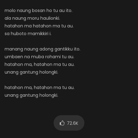
molo naung bosan ho tu au ito.
ala naung moru haulionki.
hatahon ma hatahon ma tu au.
sa huboto mamikkiri i.
manang naung adong gantikku ito.
umbaen na muba rohami tu au.
hatahon ma, hatahon ma tu au.
unang gantung holongki.
hatahon ma, hatahon ma tu au.
unang gantung holongki.
72.6K