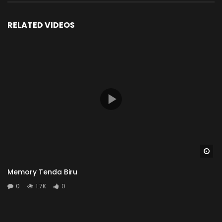
RELATED VIDEOS
Wa
Memory Tenda Biru
0
1.7K
0