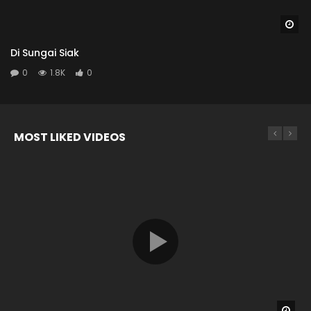
Wa
Di Sungai Siak
0
1.8K
0
MOST LIKED VIDEOS
Wat
Wat
Wat
Wat