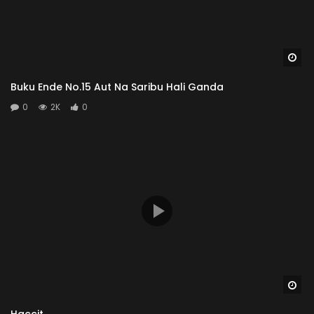
Wa
Buku Ende No.15 Aut Na Saribu Hali Ganda
0
2K
0
Wa
Haccit