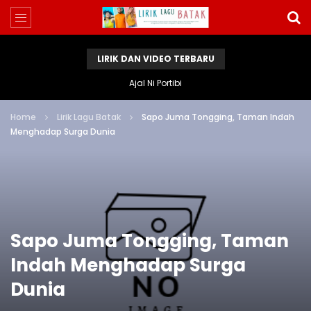
LIRIK DAN VIDEO TERBARU
Ajal Ni Portibi
Home
Lirik Lagu Batak
Sapo Juma Tongging, Taman Indah
Menghadap Surga Dunia
Sapo Juma Tongging, Taman
Indah Menghadap Surga
Dunia