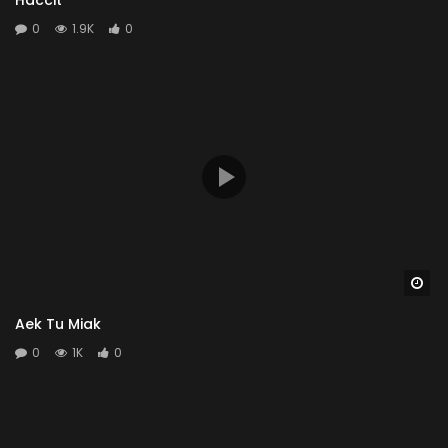
0
1.9K
0
Wa
Aek Tu Miak
0
1K
0