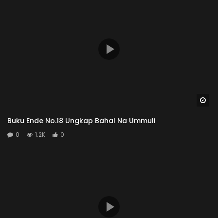
Wa
Buku Ende No.18 Ungkap Bahal Na Ummuli
0
1.2K
0