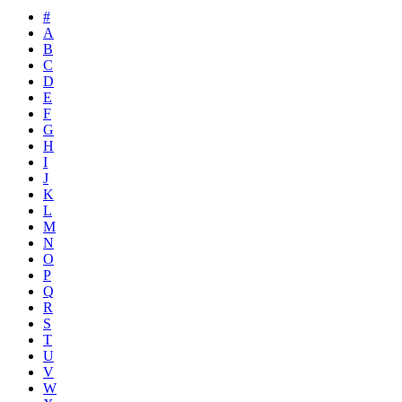
#
A
B
C
D
E
F
G
H
I
J
K
L
M
N
O
P
Q
R
S
T
U
V
W