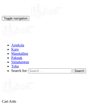
Toggle navigation
Angkola
Karo
Mandailing
Pakpak
Simalungun
Toba
Search for:
Cari Artis