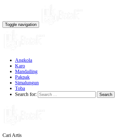
Toggle navigation
Angkola
Karo
Mandailing
Pakpak
Simalungun
Toba
Search for:
Cari Artis