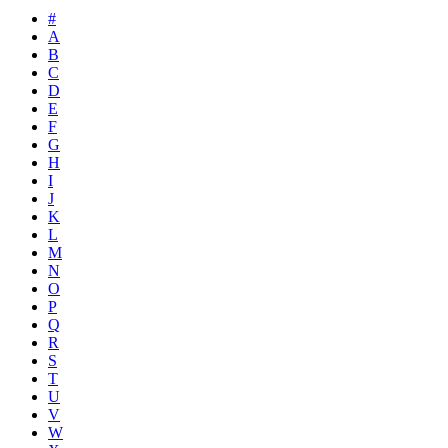
#
A
B
C
D
E
F
G
H
I
J
K
L
M
N
O
P
Q
R
S
T
U
V
W