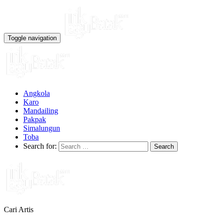
Toggle navigation
Angkola
Karo
Mandailing
Pakpak
Simalungun
Toba
Search for:
Cari Artis