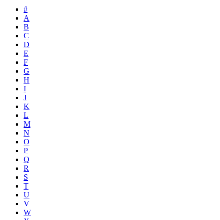
#
A
B
C
D
E
F
G
H
I
J
K
L
M
N
O
P
Q
R
S
T
U
V
W