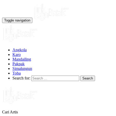
Toggle navigation
Angkola
Karo
Mandailing
Pakpak
Simalungun
Toba
Search for:
Cari Artis