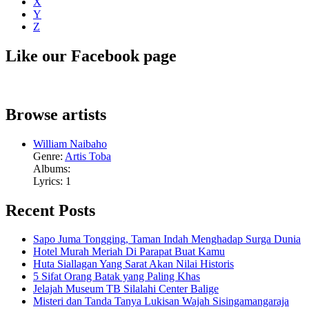
X
Y
Z
Like our Facebook page
Browse artists
William Naibaho
Genre:
Artis Toba
Albums:
Lyrics: 1
Recent Posts
Sapo Juma Tongging, Taman Indah Menghadap Surga Dunia
Hotel Murah Meriah Di Parapat Buat Kamu
Huta Siallagan Yang Sarat Akan Nilai Historis
5 Sifat Orang Batak yang Paling Khas
Jelajah Museum TB Silalahi Center Balige
Misteri dan Tanda Tanya Lukisan Wajah Sisingamangaraja