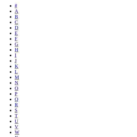
#
A
B
C
D
E
F
G
H
I
J
K
L
M
N
O
P
Q
R
S
T
U
V
W