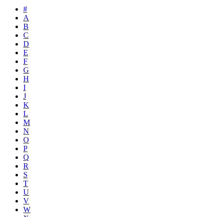
#
A
B
C
D
E
F
G
H
I
J
K
L
M
N
O
P
Q
R
S
T
U
V
W