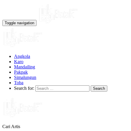
Toggle navigation
Angkola
Karo
Mandailing
Pakpak
Simalungun
Toba
Search for:
Cari Artis