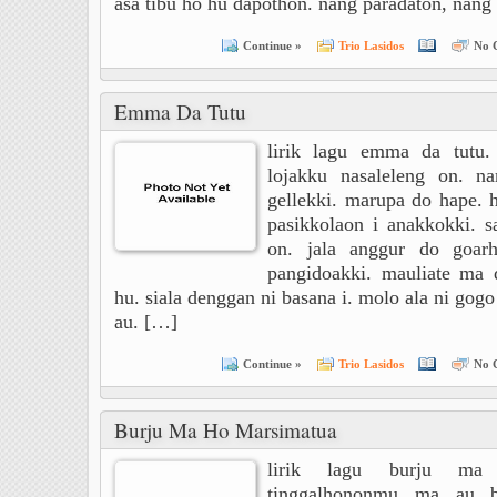
asa tibu ho hu dapothon. nang paradaton, nang
Continue »
Trio Lasidos
No 
Emma Da Tutu
lirik lagu emma da tutu.
lojakku nasaleleng on. n
gellekki. marupa do hape. h
pasikkolaon i anakkokki. s
on. jala anggur do goarh
pangidoakki. mauliate ma 
hu. siala denggan ni basana i. molo ala ni gogo
au. […]
Continue »
Trio Lasidos
No 
Burju Ma Ho Marsimatua
lirik lagu burju ma 
tinggalhononmu ma au b