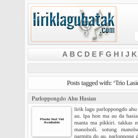
A
B
C
D
E
F
G
H
I
J
K
Posts tagged with: ‘Trio Lasi
Parloppongdo Ahu Hasian
lirik lagu parloppongdo ahu
au. lpa hon ma au da hasia
manta ma pikkiri. takkas m
manolsoli. sotung manols
parmitu do au. parloppong d