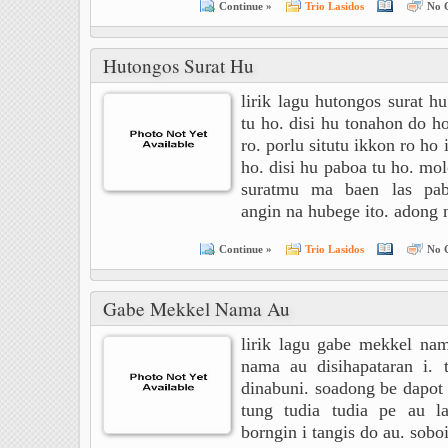
Continue »
Trio Lasidos
No 
Hutongos Surat Hu
lirik lagu hutongos surat h
tu ho. disi hu tonahon do ho
ro. porlu situtu ikkon ro ho i
ho. disi hu paboa tu ho. mol
suratmu ma baen las pab
angin na hubege ito. adong
Continue »
Trio Lasidos
No 
Gabe Mekkel Nama Au
lirik lagu gabe mekkel na
nama au disihapataran i. t
dinabuni. soadong be dapot 
tung tudia tudia pe au l
borngin i tangis do au. sob