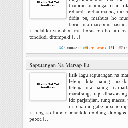
tuamon. ai nunga ro be rok
rohami. borhat ma ho, tiur
didia pe, marhuta ho mus
boru. hita mardomu hasian
i. helakku siadohon mi. horas ma ho, uli ma
tondikki, ditumpaki […]
Continue »
Trio Lasidos
1 
Saputangan Na Marsap Ilu
lirik lagu saputangan na ma
leleng hita naung mardo
leleng hita naung marpad
marsirang, rap dinasonan
ido parjanjian. tung massai
ni roha mi. gabe lupa ho di
i. tung so huboto mandok ito,dung ditongos 
paboa […]