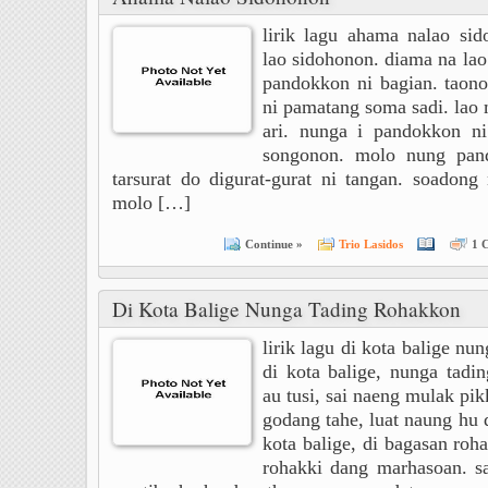
lirik lagu ahama nalao si
lao sidohonon. diama na lao
pandokkon ni bagian. taono
ni pamatang soma sadi. lao 
ari. nunga i pandokkon ni
songonon. molo nung pand
tarsurat do digurat-gurat ni tangan. soadong
molo […]
Continue »
Trio Lasidos
1 
Di Kota Balige Nunga Tading Rohakkon
lirik lagu di kota balige nu
di kota balige, nunga tadi
au tusi, sai naeng mulak pi
godang tahe, luat naung hu d
kota balige, di bagasan roha
rohakki dang marhasoan. sa