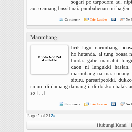
sogari pe tarpodom au. nipi
au. o amang hassit nai. pambahenan mi bagian
Continue »
Trio Lasidos
No 
Marimbang
lirik lagu marimbang. boas
ho hutanda. ai tung boasa 
huida. gabe marsahit lun
daon ni lungukki hasian.
marimbang na ma. sonang 
situtu. parsaripeokki. dukk
sinuru di damang dainang i. di dokkon halak a
so […]
Continue »
Trio Lasidos
No 
Page 1 of 2
1
2
»
Hubungi Kami