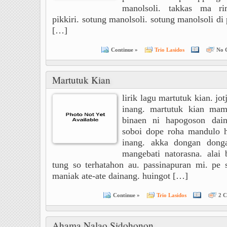
manolsoli. takkas ma r
pikkiri. sotung manolsoli. sotung manolsoli di 
[…]
Continue »
Trio Lasidos
No 
Martutuk Kian
lirik lagu martutuk kian. jo
inang. martutuk kian mami
binaen ni hapogoson dain
soboi dope roha mandulo 
inang. akka dongan donga
mangebati natorasna. alai
tung so terhatahon au. passinapuran mi. pe 
maniak ate-ate dainang. huingot […]
Continue »
Trio Lasidos
2 
Ahama Nalao Sidohonon