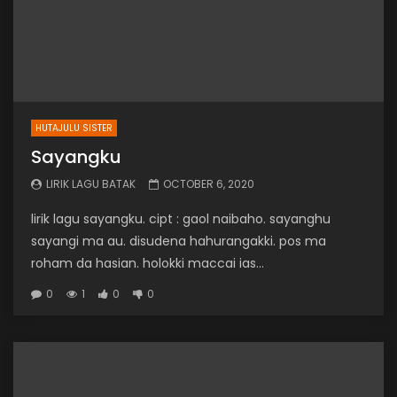
HUTAJULU SISTER
Sayangku
LIRIK LAGU BATAK
OCTOBER 6, 2020
lirik lagu sayangku. cipt : gaol naibaho. sayanghu
sayangi ma au. disudena hahurangakki. pos ma
roham da hasian. holokki maccai ias...
0
1
0
0