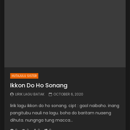
HUTAJULU SISTER
Ikkon Do Ho Sonang
LIRIK LAGU BATAK
OCTOBER 6, 2020
lirik lagu ikkon do ho sonang. cipt : gaol naibaho. inang
pangitubu nauli na lagu. boha do baritam nuaeng
dihuta. nungnga tung macca...