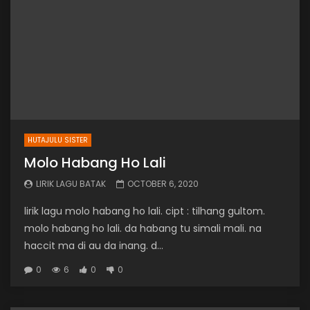
HUTAJULU SISTER
Molo Habang Ho Lali
LIRIK LAGU BATAK
OCTOBER 6, 2020
lirik lagu molo habang ho lali. cipt : tilhang gultom.
molo habang ho lali. da habang tu simali mali. na
haccit ma di au da inang. d...
0
6
0
0