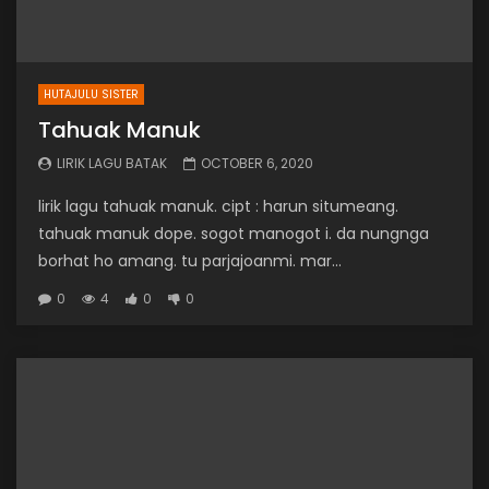
HUTAJULU SISTER
Tahuak Manuk
LIRIK LAGU BATAK
OCTOBER 6, 2020
lirik lagu tahuak manuk. cipt : harun situmeang.
tahuak manuk dope. sogot manogot i. da nungnga
borhat ho amang. tu parjajoanmi. mar...
0
4
0
0