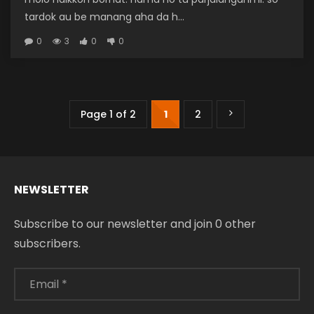
tardok au be manang aha da h...
0
3
0
0
Page 1 of 2
1
2
NEWSLETTER
Subscribe to our newsletter and join 0 other
subscribers.
Email
*