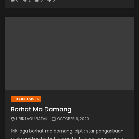
0
2
0
0
HUTAJULU SISTER
Borhat Ma Damang
LIRIK LAGU BATAK
OCTOBER 6, 2020
lirik lagu borhat ma damang. cipt : star pangaribuan.
molo naikkon borhat. nama ho tu parjalanganmi. so