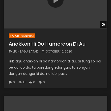
Wa
VICTOR HUTABARAT
Anakkon Hi Do Hamoraon Di Au
LIRIK LAGU BATAK
OCTOBER 10, 2020
lirik lagu anakkon hi do hamoraon di au. ai tung so boi
pe au lao da. tu paredang edangan. tarsongon
dongan donganki da. na lobi pas...
0
13
0
0