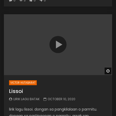
0
3
0
0
Wa
VICTOR HUTABARAT
Lissoi
LIRIK LAGU BATAK
OCTOBER 10, 2020
lirik lagu lissoi. dongan sa pangkilalaan o parmitu.
dongan sa partinaonan o parmitu. arsak rap