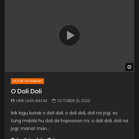
Wa
VICTOR HUTABARAT
O Doli Doli
LIRIK LAGU BATAK
OCTOBER 10, 2020
lirik lagu batak o doli doli. o doli doli, doli na jogi. so
tung malobi hu doli da haposoon mi. o doli doli, doli na
jogi. manat man...