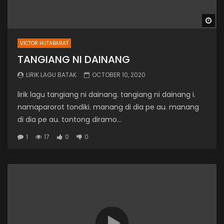
Wa
VICTOR HUTABARAT
TANGIANG NI DAINANG
LIRIK LAGU BATAK
OCTOBER 10, 2020
lirik lagu tangiang ni dainang. tangiang ni dainang i.
namaparorot tondiki. manang di dia pe au. manang
di dia pe au. tontong diramo...
1
17
0
0