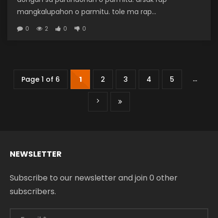
mangkalupahon o parmitu. tole ma rap...
0
2
0
0
...
Page 1 of 6
1
2
3
4
5
NEWSLETTER
Subscribe to our newsletter and join 0 other
subscribers.
Email