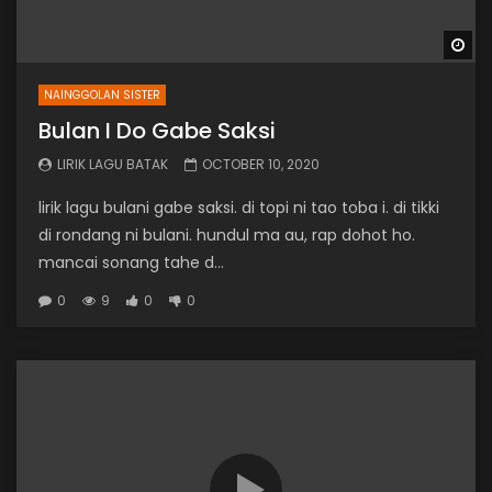
Wa
NAINGGOLAN SISTER
Bulan I Do Gabe Saksi
LIRIK LAGU BATAK
OCTOBER 10, 2020
lirik lagu bulani gabe saksi. di topi ni tao toba i. di tikki
di rondang ni bulani. hundul ma au, rap dohot ho.
mancai sonang tahe d...
0
9
0
0