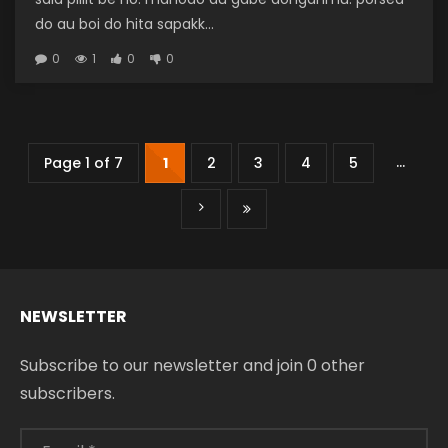
do au boi do hita sapakk...
0
1
0
0
...
Page 1 of 7
1
2
3
4
5
NEWSLETTER
Subscribe to our newsletter and join 0 other
subscribers.
Email