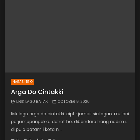
NARASI TRIO
Arga Do Cintakki
LIRIK LAGU BATAK
OCTOBER 9, 2020
lirik lagu arga do cintakki. cipt : james siallagan. mulani
parjumppangakku dohot ho. dibandara hang nadim i.
di pulo batam i kota n...