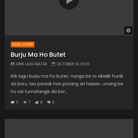
Wa
NAULI SISTER
Burju Ma Ho Butet
LIRIK LAGU BATAK
OCTOBER 10, 2020
lirik lagu burju ma ho butet. nunga be ro sibalik hunik
da boru. lao pareak hon potang ari hasian. unang be
ho sai tumatangis da bor...
0
7
0
0