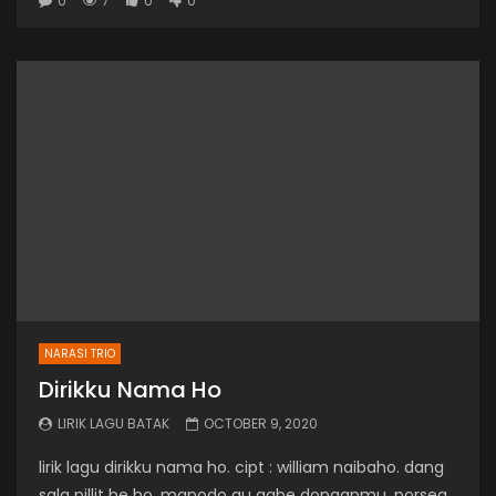
0
7
0
0
NARASI TRIO
Dirikku Nama Ho
LIRIK LAGU BATAK
OCTOBER 9, 2020
lirik lagu dirikku nama ho. cipt : william naibaho. dang
sala pillit be ho. manodo au gabe donganmu. porsea