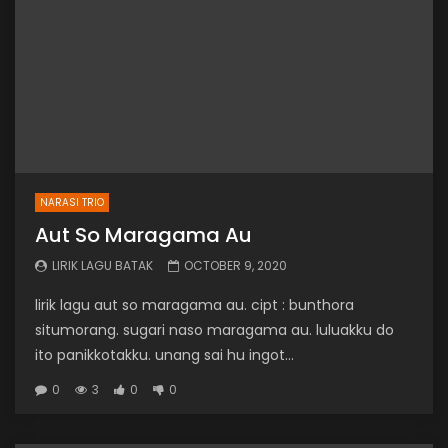
NARASI TRIO
Aut So Maragama Au
LIRIK LAGU BATAK
OCTOBER 9, 2020
lirik lagu aut so maragama au. cipt : bunthora
situmorang. sugari naso maragama au. luluakku do
ito panikkotakku. unang sai hu ingot...
0
3
0
0